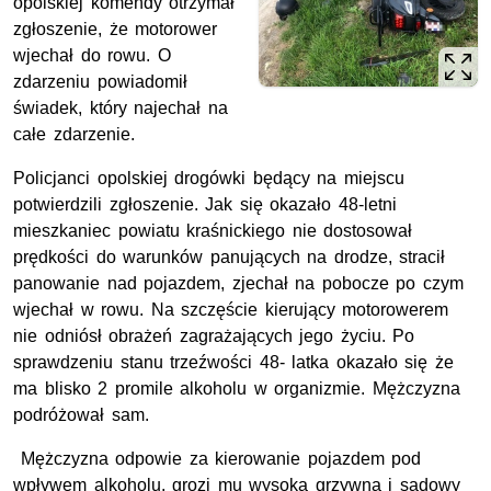
opolskiej komendy otrzymał
zgłoszenie, że motorower
wjechał do rowu. O
zdarzeniu powiadomił
świadek, który najechał na
całe zdarzenie.
Policjanci opolskiej drogówki będący na miejscu
potwierdzili zgłoszenie. Jak się okazało 48-letni
mieszkaniec powiatu kraśnickiego nie dostosował
prędkości do warunków panujących na drodze, stracił
panowanie nad pojazdem, zjechał na pobocze po czym
wjechał w rowu. Na szczęście kierujący motorowerem
nie odniósł obrażeń zagrażających jego życiu. Po
sprawdzeniu stanu trzeźwości 48- latka okazało się że
ma blisko 2 promile alkoholu w organizmie. Mężczyzna
podróżował sam.
Mężczyzna odpowie za kierowanie pojazdem pod
wpływem alkoholu, grozi mu wysoka grzywna i sądowy