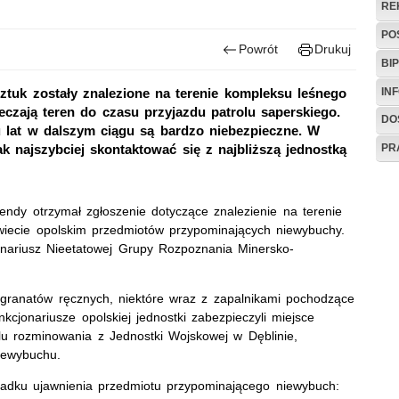
RE
PO
Powrót
Drukuj
BIP
IN
ztuk zostały znalezione na terenie kompleksu leśnego
czają teren do czasu przyjazdu patrolu saperskiego.
DO
u lat w dalszym ciągu są bardzo niebezpieczne. W
PR
k najszybciej skontaktować się z najbliższą jednostką
endy otrzymał zgłoszenie dotyczące znalezienie na terenie
iecie opolskim przedmiotów przypominających niewybuchy.
onariusz Nieetatowej Grupy Rozpoznania Minersko-
 granatów ręcznych, niektóre wraz z zapalnikami pochodzące
cjonariusze opolskiej jednostki zabezpieczyli miejsce
lu rozminowania z Jednostki Wojskowej w Dęblinie,
iewybuchu.
adku ujawnienia przedmiotu przypominającego niewybuch: